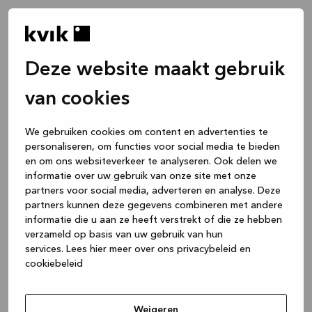
Deze website maakt gebruik
van cookies
We gebruiken cookies om content en advertenties te
personaliseren, om functies voor social media te bieden
en om ons websiteverkeer te analyseren. Ook delen we
informatie over uw gebruik van onze site met onze
partners voor social media, adverteren en analyse. Deze
partners kunnen deze gegevens combineren met andere
informatie die u aan ze heeft verstrekt of die ze hebben
verzameld op basis van uw gebruik van hun
services.
Lees hier meer over ons privacybeleid en
cookiebeleid
Application error: a client-side exception has occurred
while
loading
www.kvik.nl
(see the browser console for more
Weigeren