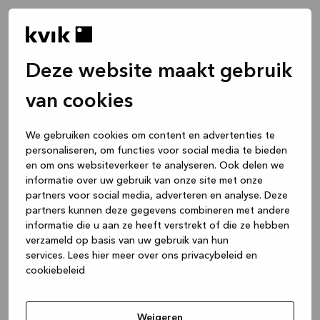
Deze website maakt gebruik
van cookies
We gebruiken cookies om content en advertenties te
personaliseren, om functies voor social media te bieden
en om ons websiteverkeer te analyseren. Ook delen we
informatie over uw gebruik van onze site met onze
partners voor social media, adverteren en analyse. Deze
partners kunnen deze gegevens combineren met andere
informatie die u aan ze heeft verstrekt of die ze hebben
verzameld op basis van uw gebruik van hun
services.
Lees hier meer over ons privacybeleid en
cookiebeleid
Application error: a client-side exception has occurred
while
loading
www.kvik.nl
(see the browser console for more
Weigeren